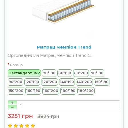
Матрац Чемпіон Trend
Ортопедичний Матрац Чемпіон Trend С..
Розмір
Нестандарт, 1м2
70*190
80*190
80*200
90*190
90*200
120*190
120*200
140*190
140*200
150*190
150*200
160*190
160*200
180*190
180*200
3251 грн
3824 грн