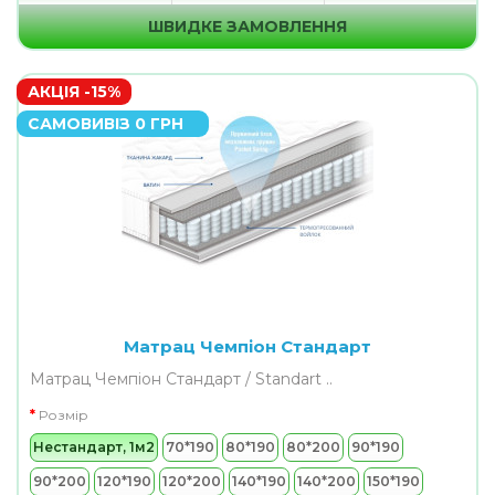
ШВИДКЕ ЗАМОВЛЕННЯ
АКЦІЯ -15%
САМОВИВІЗ 0 ГРН
Матрац Чемпіон Стандарт
Матрац Чемпіон Стандарт / Standart ..
Розмір
Нестандарт, 1м2
70*190
80*190
80*200
90*190
90*200
120*190
120*200
140*190
140*200
150*190