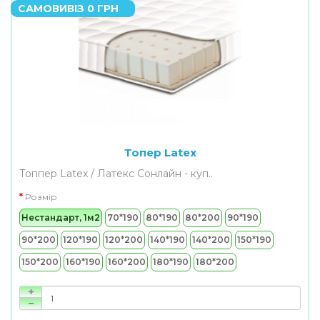
САМОВИВІЗ 0 ГРН
Топер Latex
Топпер Latex / Латекс Сонлайн - куп..
Розмір
Нестандарт, 1м2
70*190
80*190
80*200
90*190
90*200
120*190
120*200
140*190
140*200
150*190
150*200
160*190
160*200
180*190
180*200