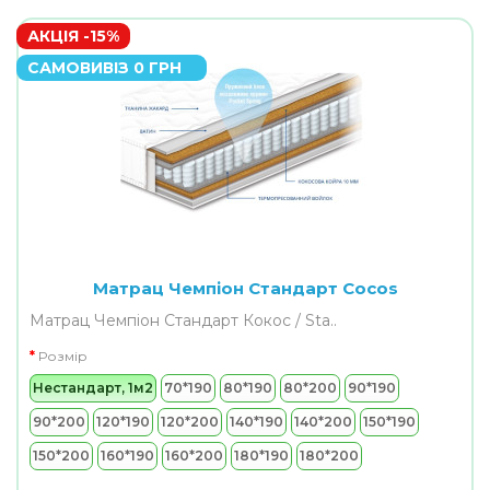
АКЦІЯ -15%
САМОВИВІЗ 0 ГРН
Матрац Чемпіон Стандарт Cocos
Матрац Чемпіон Стандарт Кокос / Sta..
Розмір
Нестандарт, 1м2
70*190
80*190
80*200
90*190
90*200
120*190
120*200
140*190
140*200
150*190
150*200
160*190
160*200
180*190
180*200