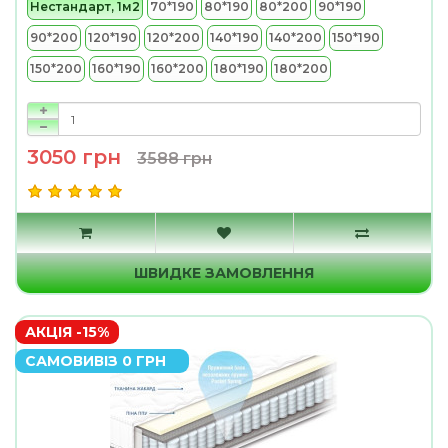
Нестандарт, 1м2
70*190
80*190
80*200
90*190
90*200
120*190
120*200
140*190
140*200
150*190
150*200
160*190
160*200
180*190
180*200
3050 грн
3588 грн
ШВИДКЕ ЗАМОВЛЕННЯ
АКЦІЯ -15%
САМОВИВІЗ 0 ГРН