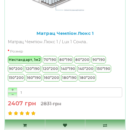
Матрац Чемпіон Люкс 1
Матрац Чемпіон Люкс 1 / Lux 1 Сонла..
Розмір
Нестандарт, 1м2
70*190
80*190
80*200
90*190
90*200
120*190
120*200
140*190
140*200
150*190
150*200
160*190
160*200
180*190
180*200
2407 грн
2831 грн