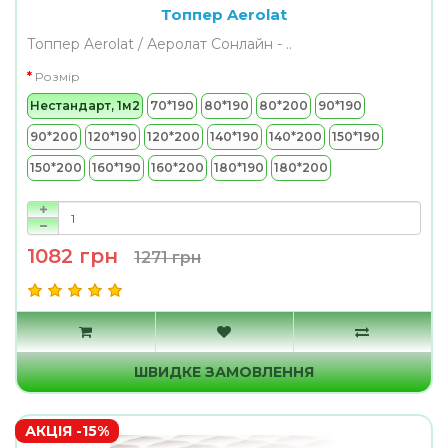
Топпер Aerolat
Топпер Aerolat / Аеролат Сонлайн - ..
Розмір
Нестандарт, 1м2
70*190
80*190
80*200
90*190
90*200
120*190
120*200
140*190
140*200
150*190
150*200
160*190
160*200
180*190
180*200
1082 грн
1271 грн
ШВИДКЕ ЗАМОВЛЕННЯ
АКЦІЯ -15%