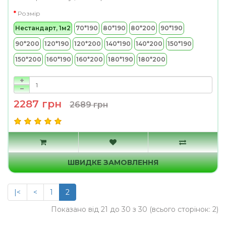
Розмір
Нестандарт, 1м2
70*190
80*190
80*200
90*190
90*200
120*190
120*200
140*190
140*200
150*190
150*200
160*190
160*200
180*190
180*200
2287 грн
2689 грн
ШВИДКЕ ЗАМОВЛЕННЯ
|<
<
1
2
Показано від 21 до 30 з 30 (всього сторінок: 2)