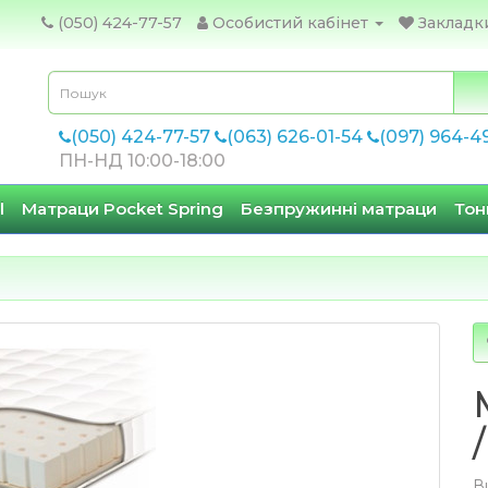
(050) 424-77-57
Особистий кабінет
Закладки
(050) 424-77-57
(063) 626-01-54
(097) 964-4
ПН-НД 10:00-18:00
l
Матраци Pocket Spring
Безпружинні матраци
Тон
В