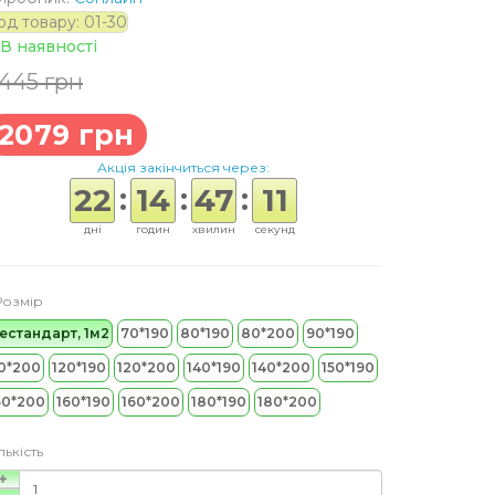
од товару: 01-30
В наявності
445 грн
2079 грн
Акція закінчиться через:
:
:
:
22
14
47
10
дні
годин
хвилин
секунд
Розмір
естандарт, 1м2
70*190
80*190
80*200
90*190
0*200
120*190
120*200
140*190
140*200
150*190
50*200
160*190
160*200
180*190
180*200
лькість