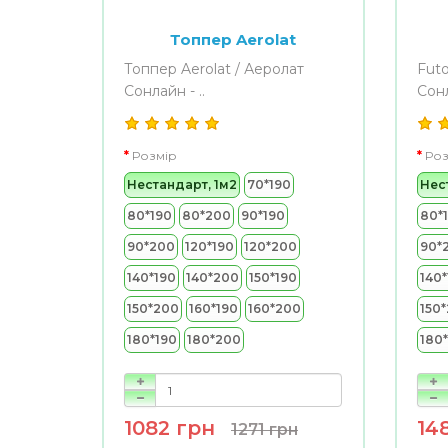
Топпер Aerolat
Топпер Aerolat / Аеролат
Futo
Сонлайн - ..
Сонл
Розмір
Роз
Нестандарт, 1м2
70*190
Нес
80*190
80*200
90*190
80*
90*200
120*190
120*200
90*
140*190
140*200
150*190
140*
150*200
160*190
160*200
150
180*190
180*200
180
1082 грн
14
1271 грн