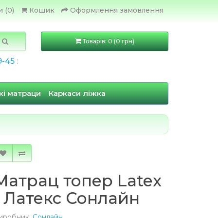
 (0)
Кошик
Оформлення замовлення
Товарів: 0 (0 грн)
9-45
:
кі матраци
Каркаси ліжка
Матрац топер Latex
/ Латекс Сонлайн
иробник:
Сонлайн