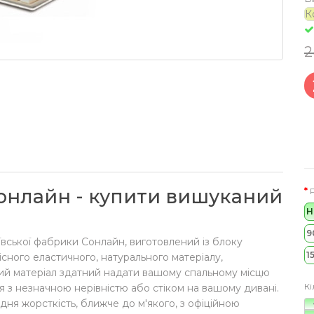
К
2
Сонлайн - купити вишуканий
Н
9
ївської фабрики Сонлайн, виготовлений із блоку
1
існого еластичного, натурального матеріалу,
ний матеріал здатний надати вашому спальному місцю
Кі
 з незначною нерівністю або стіком на вашому дивані.
дня жорсткість, ближче до м'якого, з офіційною