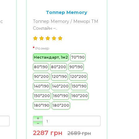
Топпер Memory
ос
Топпер Memory / Меморі ТМ
Сонлайн –..
Розмір
Нестандарт, 1м2
70*190
80*190
80*200
90*190
90*200
120*190
120*200
140*190
140*200
150*190
150*200
160*190
160*200
180*190
180*200
2287 грн
2689 грн