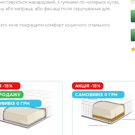
ристовується жакардовий, з гумками по чотирьох кутах,
ну або матраца, або фіксації після скручування для
 хто хоче покращити комфорт існуючого спального
 -15%
АКЦІЯ -15%
ПРОДАЖУ
САМОВИВІЗ 0 ГРН
ВИВІЗ 0 ГРН