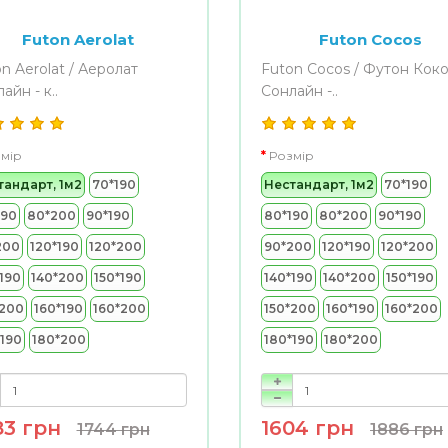
Futon Aerolat
Futon Cocos
n Aerolat / Аеролат
Futon Cocos / Футон Кок
айн - к..
Сонлайн -..
мір
Розмір
тандарт, 1м2
70*190
Нестандарт, 1м2
70*190
190
80*200
90*190
80*190
80*200
90*190
200
120*190
120*200
90*200
120*190
120*200
190
140*200
150*190
140*190
140*200
150*190
*200
160*190
160*200
150*200
160*190
160*200
*190
180*200
180*190
180*200
83 грн
1604 грн
1744 грн
1886 грн