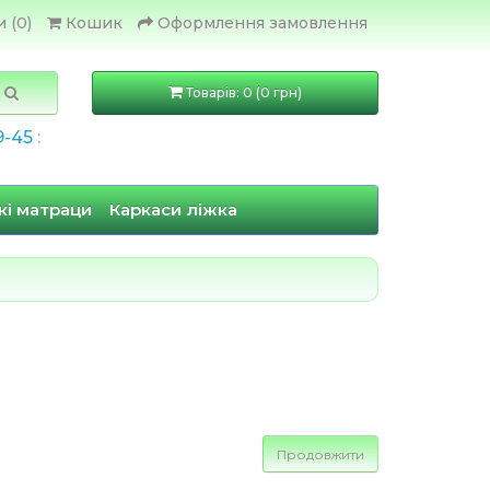
 (0)
Кошик
Оформлення замовлення
Товарів: 0 (0 грн)
9-45
:
кі матраци
Каркаси ліжка
Продовжити