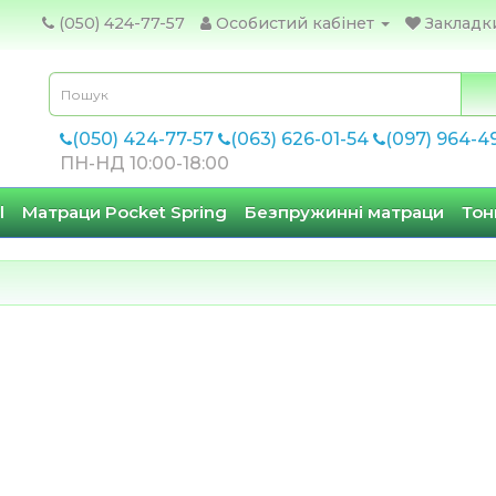
(050) 424-77-57
Особистий кабінет
Закладки
(050) 424-77-57
(063) 626-01-54
(097) 964-4
ПН-НД 10:00-18:00
l
Матраци Pocket Spring
Безпружинні матраци
Тон
в