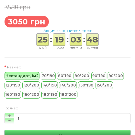
3588 грн
3050 грн
Акция закончится через:
:
:
:
25
19
03
48
дней
часов
минуты
секунд
Размер
Нестандарт, 1м2
70*190
80*190
80*200
90*190
90*200
120*190
120*200
140*190
140*200
150*190
150*200
160*190
160*200
180*190
180*200
Кол-во