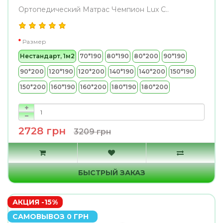
Ортопедический Матрас Чемпион Lux С..
Размер
Нестандарт, 1м2
70*190
80*190
80*200
90*190
90*200
120*190
120*200
140*190
140*200
150*190
150*200
160*190
160*200
180*190
180*200
2728 грн
3209 грн
БЫСТРЫЙ ЗАКАЗ
АКЦИЯ -15%
САМОВЫВОЗ 0 ГРН