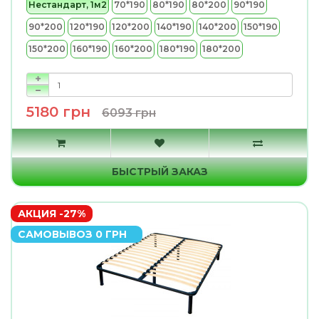
Нестандарт, 1м2
70*190
80*190
80*200
90*190
90*200
120*190
120*200
140*190
140*200
150*190
150*200
160*190
160*200
180*190
180*200
5180 грн
6093 грн
БЫСТРЫЙ ЗАКАЗ
АКЦИЯ -27%
САМОВЫВОЗ 0 ГРН