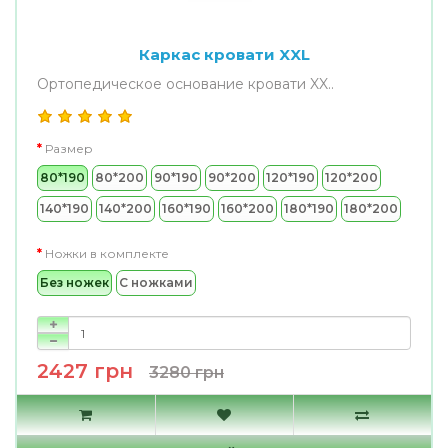
Каркас кровати XXL
Ортопедическое основание кровати XX..
Размер
80*190
80*200
90*190
90*200
120*190
120*200
140*190
140*200
160*190
160*200
180*190
180*200
Ножки в комплекте
Без ножек
С ножками
2427 грн
3280 грн