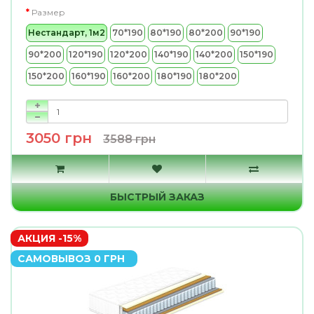
Размер
Нестандарт, 1м2
70*190
80*190
80*200
90*190
90*200
120*190
120*200
140*190
140*200
150*190
150*200
160*190
160*200
180*190
180*200
3050 грн
3588 грн
БЫСТРЫЙ ЗАКАЗ
АКЦИЯ -15%
САМОВЫВОЗ 0 ГРН