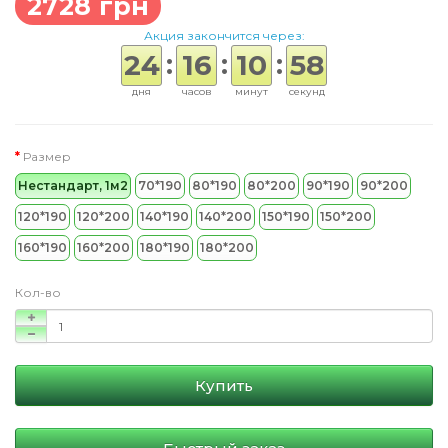
2728 грн
Акция закончится через:
:
:
:
24
16
10
57
дня
часов
минут
секунд
Размер
Нестандарт, 1м2
70*190
80*190
80*200
90*190
90*200
120*190
120*200
140*190
140*200
150*190
150*200
160*190
160*200
180*190
180*200
Кол-во
Купить