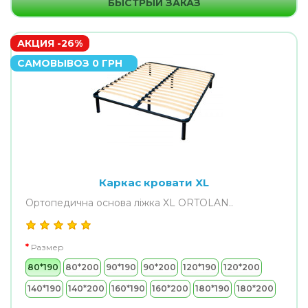
БЫСТРЫЙ ЗАКАЗ
АКЦИЯ -26%
САМОВЫВОЗ 0 ГРН
Каркас кровати XL
Ортопедична основа ліжка XL ORTOLAN..
Размер
80*190
80*200
90*190
90*200
120*190
120*200
140*190
140*200
160*190
160*200
180*190
180*200