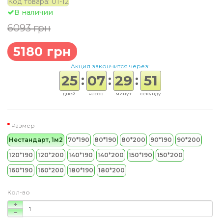
Код товара: 01-12
В наличии
6093 грн
5180 грн
Акция закончится через:
:
:
:
25
07
29
50
дней
часов
минут
секунд
Размер
Нестандарт, 1м2
70*190
80*190
80*200
90*190
90*200
120*190
120*200
140*190
140*200
150*190
150*200
160*190
160*200
180*190
180*200
Кол-во