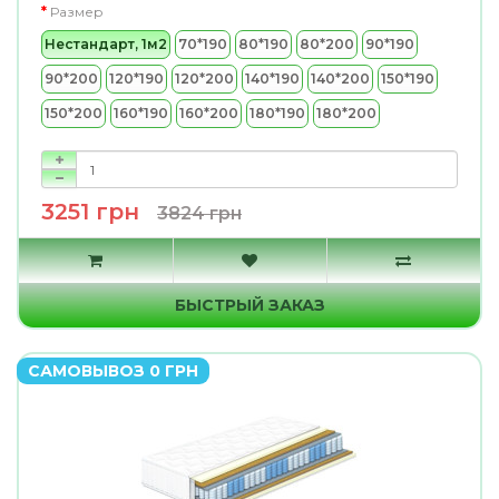
Размер
Нестандарт, 1м2
70*190
80*190
80*200
90*190
90*200
120*190
120*200
140*190
140*200
150*190
150*200
160*190
160*200
180*190
180*200
3251 грн
3824 грн
БЫСТРЫЙ ЗАКАЗ
САМОВЫВОЗ 0 ГРН