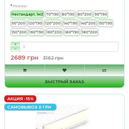
Размер
Нестандарт, 1м2
70*190
80*190
80*200
90*190
90*200
120*190
120*200
140*190
140*200
150*190
150*200
160*190
160*200
180*190
180*200
2689 грн
3162 грн
БЫСТРЫЙ ЗАКАЗ
АКЦИЯ -15%
САМОВЫВОЗ 0 ГРН