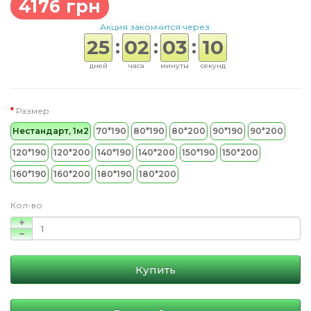
4176 грн
Акция закончится через:
:
:
:
25
02
03
10
дней
часа
минуты
секунд
Размер
Нестандарт, 1м2
70*190
80*190
80*200
90*190
90*200
120*190
120*200
140*190
140*200
150*190
150*200
160*190
160*200
180*190
180*200
Кол-во
Купить