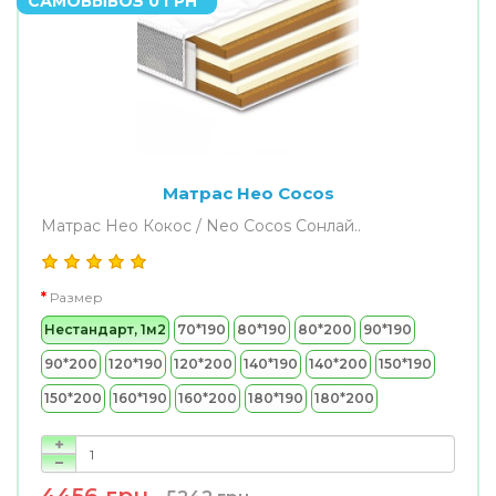
САМОВЫВОЗ 0 ГРН
Матрас Нео Cocos
Матрас Нео Кокос / Neo Cocos Сонлай..
Размер
Нестандарт, 1м2
70*190
80*190
80*200
90*190
90*200
120*190
120*200
140*190
140*200
150*190
150*200
160*190
160*200
180*190
180*200