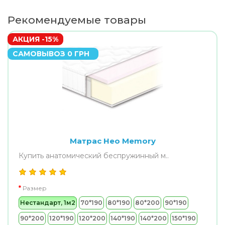
Рекомендуемые товары
АКЦИЯ -15%
САМОВЫВОЗ 0 ГРН
Матрас Нео Memory
Купить анатомический беспружинный м..
Размер
Нестандарт, 1м2
70*190
80*190
80*200
90*190
90*200
120*190
120*200
140*190
140*200
150*190