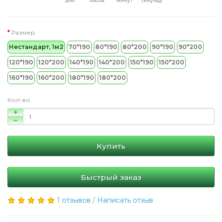
дня
часов
минут
секунду
Размер
Нестандарт, 1м2
70*190
80*190
80*200
90*190
90*200
120*190
120*200
140*190
140*200
150*190
150*200
160*190
160*200
180*190
180*200
Кол-во
Купить
Быстрый заказ
1 отзывов
/
Написать отзыв