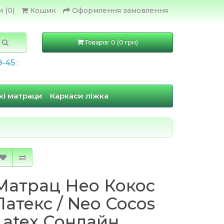
 (0)
Кошик
Оформлення замовлення
Товарів: 0 (0 грн)
9-45
:
кі матраци
Каркаси ліжка
Матрац Нео Кокос
Латекс / Neo Cocos
Latex Сонлайн