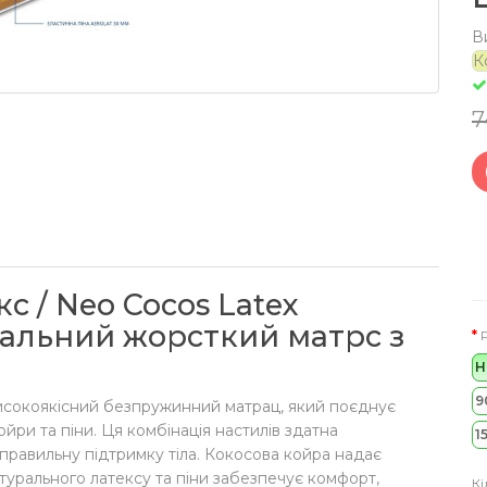
В
К
7
с / Neo Cocos Latex
ральний жорсткий матрс з
Н
9
високоякісний безпружинний матрац, який поєднує
ойри та піни. Ця комбінація настилів здатна
1
правильну підтримку тіла. Кокосова койра надає
атурального латексу та піни забезпечує комфорт,
Кі