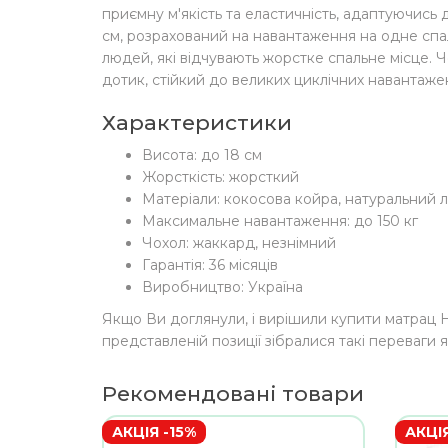
приємну м'якість та еластичність, адаптуючись 
см, розрахований на навантаження на одне спал
людей, які відчувають жорстке спальне місце. 
дотик, стійкий до великих циклічних навантаже
Характеристики
Висота: до 18 см
Жорсткість: жорсткий
Матеріали: кокосова койра, натуральний л
Максимальне навантаження: до 150 кг
Чохол: жаккард, незнімний
Гарантія: 36 місяців
Виробництво: Україна
Якщо Ви доглянули, і вирішили купити матрац 
представленій позиції зібралися такі переваги я
Рекомендовані товари
АКЦІЯ -15%
АКЦІЯ