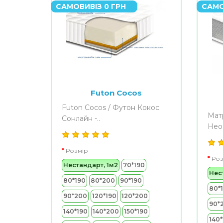
САМОВИВІЗ 0 ГРН
САМО
Futon Cocos
Futon Cocos / Футон Кокос
Мат
Сонлайн -..
Нео 
Розмір
Роз
Нестандарт, 1м2
70*190
Нес
80*190
80*200
90*190
80*
90*200
120*190
120*200
90*
140*190
140*200
150*190
140*