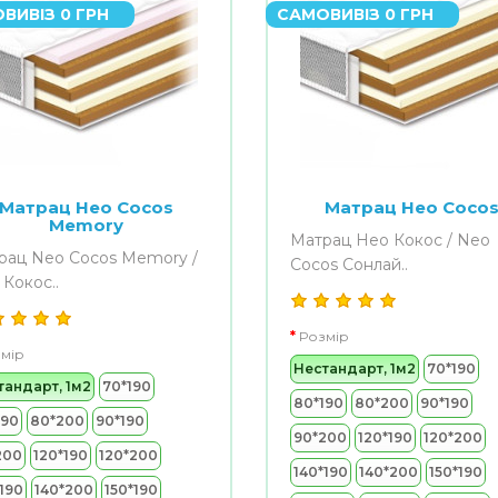
ВИВІЗ 0 ГРН
САМОВИВІЗ 0 ГРН
Матрац Нео Cocos
Матрац Нео Coco
Memory
Матрац Нео Кокос / Neo
рац Neo Cocos Memory /
Cocos Сонлай..
Кокос..
Розмір
мір
Нестандарт, 1м2
70*190
тандарт, 1м2
70*190
80*190
80*200
90*190
190
80*200
90*190
90*200
120*190
120*200
200
120*190
120*200
140*190
140*200
150*190
190
140*200
150*190