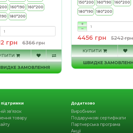
150*200
160*190
160*200
*200
160*190
160*200
180*190
180*200
*190
180*200
4456 грн
5242 гр
12 грн
6366 грн
КУПИТИ
УПИТИ
ШВИДКЕ ЗАМОВЛЕН
ВИДКЕ ЗАМОВЛЕННЯ
 підтримки
Додатково
ій зв’язок
Виробники
ення товару
Подарункові сертифікати
сайту
Партнерська програма
Акції