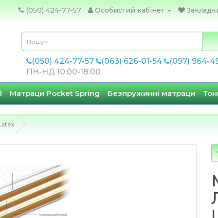
(050) 424-77-57
Особистий кабінет
Закладки
(050) 424-77-57
(063) 626-01-54
(097) 964-4
ПН-НД 10:00-18:00
l
Матраци Pocket Spring
Безпружинні матраци
Тон
Latex