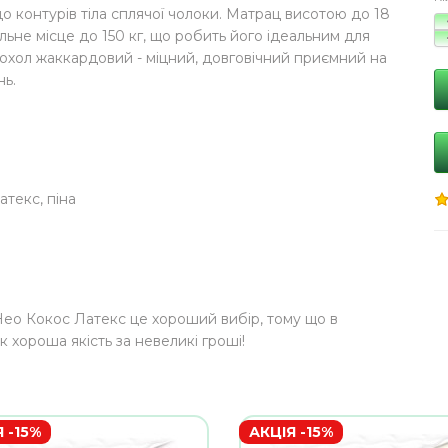
до контурів тіла сплячої чолоки. Матрац висотою до 18
ьне місце до 150 кг, що робить його ідеальним для
Чохол жаккардовий - міцний, довговічний приємний на
нь.
атекс, піна
Нео Кокос Латекс це хороший вибір, тому що в
к хороша якість за невеликі гроші!
 -15%
АКЦІЯ -15%