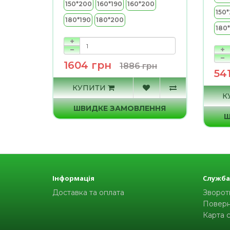
150*200
160*190
160*200
150
180*190
180*200
180
1604 грн
1886 грн
54
КУПИТИ
К
ШВИДКЕ ЗАМОВЛЕННЯ
Ш
Інформація
Служба
Доставка та оплата
Зворотн
Поверн
Карта 