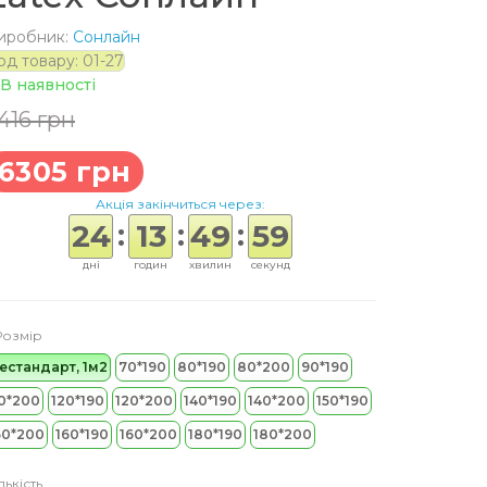
иробник:
Сонлайн
од товару: 01-27
В наявності
416 грн
6305 грн
Акція закінчиться через:
:
:
:
24
13
49
58
дні
годин
хвилин
секунд
Розмір
естандарт, 1м2
70*190
80*190
80*200
90*190
0*200
120*190
120*200
140*190
140*200
150*190
50*200
160*190
160*200
180*190
180*200
лькість