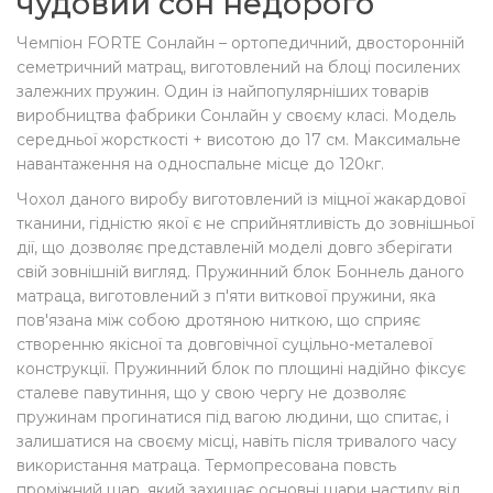
чудовий сон недорого
Чемпіон FORTE Сонлайн – ортопедичний, двосторонній
семетричний матрац, виготовлений на блоці посилених
залежних пружин. Один із найпопулярніших товарів
виробництва фабрики Сонлайн у своєму класі. Модель
середньої жорсткості + висотою до 17 см. Максимальне
навантаження на односпальне місце до 120кг.
Чохол даного виробу виготовлений із міцної жакардової
тканини, гідністю якої є не сприйнятливість до зовнішньої
дії, що дозволяє представленій моделі довго зберігати
свій зовнішній вигляд. Пружинний блок Боннель даного
матраца, виготовлений з п'яти виткової пружини, яка
пов'язана між собою дротяною ниткою, що сприяє
створенню якісної та довговічної суцільно-металевої
конструкції. Пружинний блок по площині надійно фіксує
сталеве павутиння, що у свою чергу не дозволяє
пружинам прогинатися під вагою людини, що спитає, і
залишатися на своєму місці, навіть після тривалого часу
використання матраца. Термопресована повсть
проміжний шар, який захищає основні шари настилу від