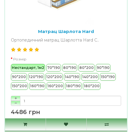
Матрац Шарлота Hard
Ортопедичний матрац Шарлотта Hard С..
Розмір
Нестандарт, 1м2
70*190
80*190
80*200
90*190
90*200
120*190
120*200
140*190
140*200
150*190
150*200
160*190
160*200
180*190
180*200
4486 грн