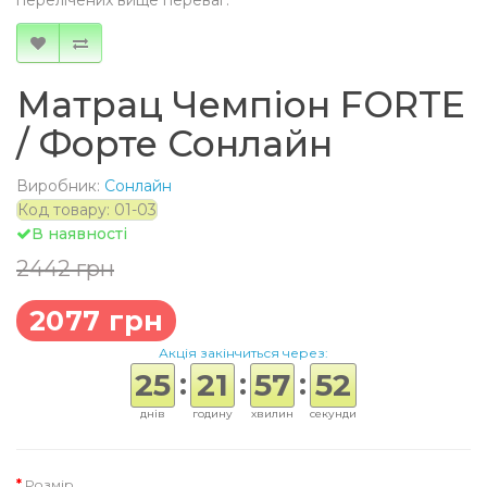
перелічених вище переваг.
Матрац Чемпіон FORTE
/ Форте Сонлайн
Виробник:
Сонлайн
Код товару: 01-03
В наявності
2442 грн
2077 грн
Акція закінчиться через:
:
:
:
25
21
57
51
днів
годину
хвилин
секунду
Розмір